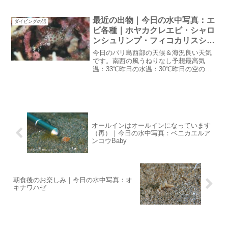
様が入っている学名がついている子ホヤ
カクレエビはホヤの中にいるからカクレ
エビなの...
最近の出物｜今日の水中写真：エ
ダイビングの話
ビ各種｜ホヤカクレエビ・シャロ
ンシュリンプ・フィコカリスシム
ランス・トガリモエビ・コガラシ
今日のバリ島西部の天候＆海況良い天気
エビ
です。南西の風うねりなし予想最高気
温：33℃昨日の水温：30℃昨日の空の青
さはに比べると今日は薄い空色です。夕
方から雲るようだけど雨は・・降らない
んじゃないかな最近の出物GW先乗りした
ゲスト様達のログを見...
オールインはオールインになっています
（再）｜今日の水中写真：ベニカエルア
ンコウBaby
朝食後のお楽しみ｜今日の水中写真：オ
キナワハゼ