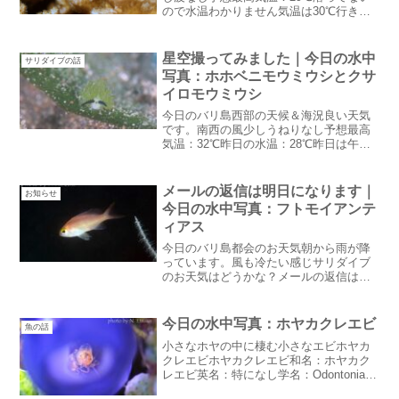
ので水温わかりません気温は30℃行きま
せんが太陽がじりじり暑い・・いや熱い
です。日陰は涼しい：笑今日は珍しく在
住日本人の方が潜りに来てくれます。バ
星空撮ってみました｜今日の水中
サリダイブの話
リ島の中でも僻地なの...
写真：ホホベニモウミウシとクサ
イロモウミウシ
今日のバリ島西部の天候＆海況良い天気
です。南西の風少しうねりなし予想最高
気温：32℃昨日の水温：28℃昨日は午後
に少しだけ雨が降りました。夜は満天の
星空でしたが・・今日も午後からGoogle
天気予報では雨模様まるで雨季のお天気
メールの返信は明日になります｜
お知らせ
です。星空撮っ...
今日の水中写真：フトモイアンテ
ィアス
今日のバリ島都会のお天気朝から雨が降
っています。風も冷たい感じサリダイブ
のお天気はどうかな？メールの返信は明
日になります昨日から都会に出ていま
す。今日は朝から役所巡りなのでさっさ
とブログアップします。役所巡りが終わ
今日の水中写真：ホヤカクレエビ
魚の話
ったらサリダイブに戻ります...
小さなホヤの中に棲む小さなエビホヤカ
クレエビホヤカクレエビ和名：ホヤカク
レエビ英名：特になし学名：Odontonia
katoiボディが茶色っぽく体にピンクの模