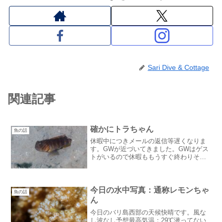
Sari Dive & Cottage
関連記事
確かにトラちゃん
魚の話
休暇中につきメールの返信等遅くなりま
す。GWが近づいてきました。GWはゲス
トがいるので休暇ももうすぐ終わりそろ
そろ準備のためにサリダイブに戻らなく
ちゃ！ゲストがいる喜び：笑去年まで
GW、お盆、年末年始ゲストが少なかった
ので本当にうれしいです...
今日の水中写真：通称レモンちゃ
魚の話
ん
今日のバリ島西部の天候快晴です。風な
し波なし予想最高気温：29℃潜ってない