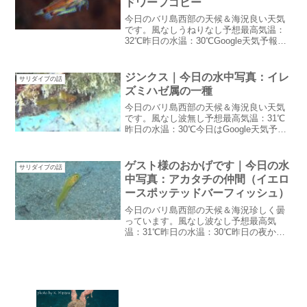
ドワーフゴビー
今日のバリ島西部の天候＆海況良い天気
です。風なしうねりなし予想最高気温：
32℃昨日の水温：30℃Google天気予報で
は昼辺りに雨が降りやすくなっていま
す。今日は朝からヘリが裏庭の水やりを
しているから・・・降るかな：苦笑ダイ
ジンクス｜今日の水中写真：イレ
サリダイブの話
ビング好きのため...
ズミハゼ属の一種
今日のバリ島西部の天候＆海況良い天気
です。風なし波無し予想最高気温：31℃
昨日の水温：30℃今日はGoogle天気予報
も雨マークなしジンクス昨日まで曇りが
ちだったのに・・ゲスト様のチェックア
ウトDayはいつもこんな感じ：苦笑器材
ゲスト様のおかげです｜今日の水
サリダイブの話
が乾いていい...
中写真：アカタチの仲間（イエロ
ースポッテッドバーフィッシュ）
今日のバリ島西部の天候＆海況珍しく曇
っています。風なし波なし予想最高気
温：31℃昨日の水温：30℃昨日の夜から
朝にかけて小雨がぱらついたようで地面
が濡れていました。湿気が多いようでム
シムシしています。先程から小雨が降っ
たり止んだりしてます。...