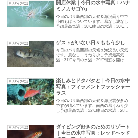
開店休業｜今日の水中写真：ハナ
サリダイブの話
ミノカサゴYg
今日のバリ島西部の天候＆海況曇り空で
小雨もぱらついています。風なし波なし
予想最高気温：30℃昨日の水温：30℃朝
方は結構雨も降りました。まるで雨季し
かも朝から降るなんて雨季よりも雨が降
っている感じ開店休業昨日でGWから続い
ゲストがいない日々ももう少し
サリダイブの話
ていたゲストが終了...
今日のバリ島西部の天候＆海況良い天気
です。風なし、うねり少し予想最高気
温：31℃今日の水温：29℃朝窓を開けて
風がないとなんだか寂しい・・ちょっと
暑く感じます。ゲストがいない日々もも
う少しTシャツの色見本今度は今ある色の
色見本が届きました。...
楽しみとドタバタと｜今日の水中
サリダイブの話
写真：フィラメントフラッシャー
ラス
今日のバリ島西部の天候＆海況雲が多め
ですが晴れています。南西の風うねり少
し予想最高気温：32℃昨日の水温：28℃
昨日は午後から北東の風に変わりまし
た。うねりが出ませんように・・楽しみ
とドタバタと今日はゲストに今度買いた
ダイビング好きのためのリゾート
サリダイブの話
いなと思っている鳥用カ...
｜今日の水中写真：レッドヘッド