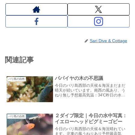
Sari Dive & Cottage
関連記事
パパイヤの木の不思議
バリ島の自然
今日のバリ島西部の天候＆海況まだまだ
晴天が続いています。南西の風あり、う
ねり無し予想最高気温：34℃昨日の水
温：28~29℃ドライシーズンまだまだ続い
ている感じです。ただ、南西の風がドラ
イシーズンにしては生暖かい感じパパイ
ヤの木の不思議数日...
２ダイブ限定｜今日の水中写真：
バリ島の自然
イエローヘッドピグミーゴビー
今日のバリ島西部の天候＆海況晴れてい
ます。北東の風うねりあり予想最高気