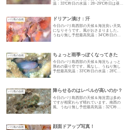
温：33℃昨日の水温：28~29℃昨日は昼く
らいから爆風が吹き始めて大変でした。
当初３ダイブ予定がやむなく２ダイブで
引き返すくらいの悪状況に：汗２ダイブ
ドリアン漬け：汗
バリ島の自然
限定ほんと天候がお...
今日のバリ島西部の天候＆海況良い天気
になりそうです。風がおさまりました。
うねり無し予想最高気温：34℃昨日の水
温：30度 シークレットベイ27℃昨日ま
でのドライシーズン的な風はおさまりま
した。午後から雲が出るかな？ドリアン
漬け：汗ヘリが役所...
ちょっと雨季っぽくなってきた
バリ島の自然
今日のバリ島西部の天候＆海況ちょっと
厚めの曇り空です。風なし、うねり無し
予想最高気温：33℃昨日の水温：28℃昨
日の朝のハウスリーフ青かったのですが
午後からうねりが入ってしまい早朝のハ
ウスルリーフはイマイチだったけど潮が
上がってくる出航時に...
降らせるのはレベルが高いのか？
バリ島の自然
今日のバリ島西部の天候＆海況雲は多め
ですが相変わらず晴れています。南西の
風、うねり無し予想最高気温：32℃昨日
の水温：29～30℃昨日は降水確率60％で
期待しましたが結局雨は降らず今日は降
水確率さらに増えて70％！降るか
な・・・降らないかな...
顔面ドアップ写真！
バリ島の自然