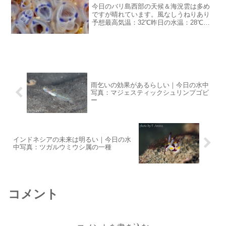
今日のバリ島西部の天候＆海況雲は多め
ですが晴れています。風なしうねりあり
予想最高気温：32℃昨日の水温：28℃昨
日は夕方からまとまった雨が降りまし
た。雨季のお天気今年の雨季はちゃんと
雨が降っているので村の農作物は豊作な
んじゃないかな。酸っぱ...
雨乞いの効果があるらしい｜今日の水中
写真：マジェスティックシュリンプゴビ
ー
インドネシアの未来は明るい｜今日の水
中写真：ツガルウミウシ属の一種
コメント