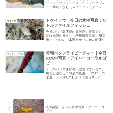
ーフレークブレニースノーフレークブレ
ニー和名：なし（スノーフレークブレニ
ー）英名： Snowflake blenny / Starry
blenny学名：Salarias ramosus日本にはい
ない外人...
トケイソウ｜今日の水中写真：リ
陸上生物
トルファイルフィッシュ
今日のバリ島西部の天候良い天気です。
朝は南西の風波なし予想最高気温：29℃
潜ってないので水温わかりません朝9時の
時点でも気温26℃とっても過ごしやすい
です。ダイビング的には水面休息が涼し
いかも・・トケイソウ裏の道にトケイソ
毎朝バタフライピーティー｜今日
サリダイブの話
ウが咲いていました...
の水中写真：アイバーコーラルゴ
ビー
今日のバリ島西部の天候晴れています。
風なし波なし予想最高気温：31℃昨日の
水温：30∼31℃久しぶりに晴れマークが
並んでいます。昨日は曇ってたのにパー
ッと太陽が出てその後暴風雨になっ
て・・と言うのを何度か繰り返す不安定
なお天気でした。毎朝バ...
桟橋自慢｜今日の水中写真：タイニーゴ
ビー