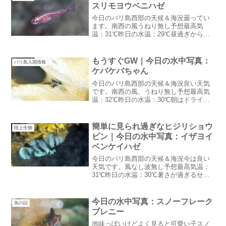
スリモヨウベニハゼ
今日のバリ島西部の天候＆海況曇ってい
ます。南西の風うねり無し予想最高気
温：31℃昨日の水温：29℃昼過ぎから雨
マーク。夕方には雨が上がるそうなので
夕焼けに期待：笑予備は大切ピークシー
ズンスタート！いつものことですがチェ
もうすぐGW｜今日の水中写真：
バリ島入国情報
ックイン疲れでフラフラ...
ケバケバちゃん
今日のバリ島西部の天候＆海況良い天気
です。南西の風、うねり無し予想最高気
温：32℃昨日の水温：30℃朝はドライシ
ーズンの涼しい風が吹いていました。お
天気とってもいい感じです。もうすぐGW
もうすぐGWなんですがスタッフたちはま
簡単に見られ過ぎなヒジリショウ
陸上生物
だそんな気分じゃ...
ビン｜今日の水中写真：イザヨイ
ベンケイハゼ
今日のバリ島西部の天候＆海況今は良い
天気です。風なし波無し予想最高気温：
31℃昨日の水温：30℃暑さが過ぎるせい
かとうとう天気予報に雨マークがつき始
めました。雨が降ってくれれば暑さも和
らぐことでしょう。陸は過ごしやすくな
今日の水中写真：スノーフレーク
魚の話
りますが今度はダイビ...
ブレニー
地味っぽいけどよく見ると可愛い子スノ