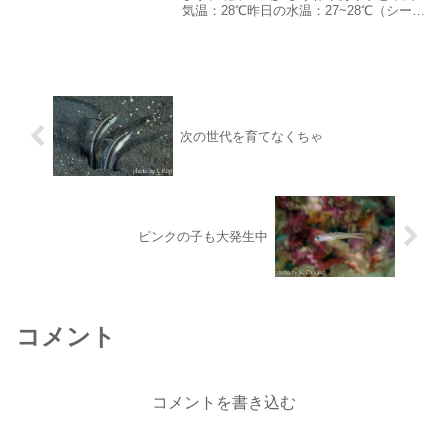
気温：28℃昨日の水温：27~28℃（シーク
レットベイ26℃）しばらくうねりがおさ
まっていましたが昨日の昼過ぎからうね
りが入り始めました。数日前に領事館か
ら3月8日まで...
次の世代を育てなくちゃ
ピンクの子も大発生中
コメント
コメントを書き込む