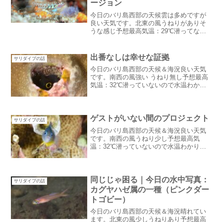
ージョン
今日のバリ島西部の天候雲は多めですが
良い天気です。北東の風うねりがありそ
うな感じ予想最高気温：29℃潜ってない
ので水温わかりませんこのあともずーっ
と良いお天気が続くようです。さすがド
ライシーズン！！庭木の葉はほとんど落
出番なしは幸せな証拠
サリダイブの話
ちてしまいましたが・・...
今日のバリ島西部の天候＆海況良い天気
です。南西の風強い うねり無し予想最高
気温：32℃潜っていないので水温わかり
ません。相変わらずの良い天気で今日は
ゲストルームの枕が甲羅干ししてまし
た：笑出番なしは幸せな証拠昨日の夜遅
くにSari Dive...
ゲストがいない間のプロジェクト
サリダイブの話
今日のバリ島西部の天候＆海況良い天気
です。南西の風うねり少し予想最高気
温：32℃潜っていないので水温わかりま
せん一昨日の夜に隣村が洪水になるほど
の雨が降りました。この時期にしてはと
ても珍しいことです。おかげでハウスリ
ーフが雨季のようにミルク...
同じじゃ困る｜今日の水中写真：
サリダイブの話
カグヤハゼ属の一種（ピンクダー
トゴビー）
今日のバリ島西部の天候＆海況晴れてい
ます。北東の風少しうねりあり予想最高