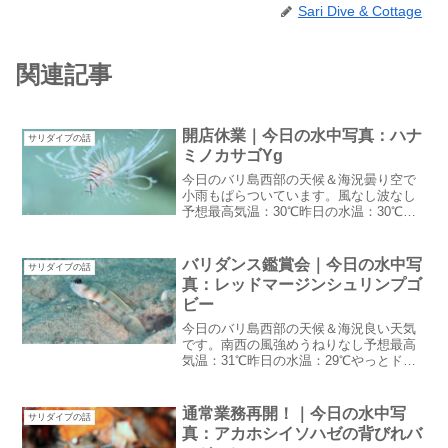
Sari Dive & Cottage
関連記事
開店休業｜今日の水中写真：ハナ
サリダイブの話
ミノカサゴYg
今日のバリ島西部の天候＆海況曇り空で
小雨もぱらついています。風なし波なし
予想最高気温：30℃昨日の水温：30℃朝
方は結構雨も降りました。まるで雨季し
かも朝から降るなんて雨季よりも雨が降
っている感じ開店休業昨日でGWから続い
バリダンス鑑賞会｜今日の水中写
サリダイブの話
ていたゲストが終了...
真：レッドマージンシュリンプゴ
ビー
今日のバリ島西部の天候＆海況良い天気
です。南西の風強めうねりなし予想最高
気温：31℃昨日の水温：29℃やっとドラ
イシーズンという感じの朝になりまし
た。今日のハウスリーフはめっちゃ透明
度良かったそうです：笑バリダンス鑑賞
通常業務再開！｜今日の水中写
サリダイブの話
会昨日は超久しぶりにバ...
真：アカホシイソハゼの背びれバ